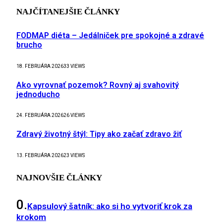
NAJČÍTANEJŠIE ČLÁNKY
FODMAP diéta – Jedálniček pre spokojné a zdravé
brucho
18. FEBRUÁRA 2026
33
VIEWS
Ako vyrovnať pozemok? Rovný aj svahovitý
jednoducho
24. FEBRUÁRA 2026
26
VIEWS
Zdravý životný štýl: Tipy ako začať zdravo žiť
13. FEBRUÁRA 2026
23
VIEWS
NAJNOVŠIE ČLÁNKY
Kapsulový šatník: ako si ho vytvoriť krok za
krokom