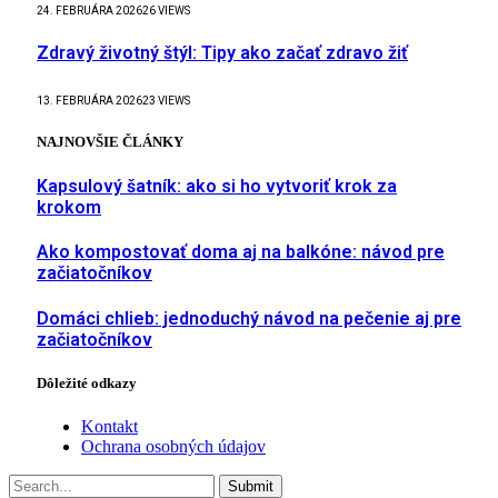
24. FEBRUÁRA 2026
26
VIEWS
Zdravý životný štýl: Tipy ako začať zdravo žiť
13. FEBRUÁRA 2026
23
VIEWS
NAJNOVŠIE ČLÁNKY
Kapsulový šatník: ako si ho vytvoriť krok za
krokom
Ako kompostovať doma aj na balkóne: návod pre
začiatočníkov
Domáci chlieb: jednoduchý návod na pečenie aj pre
začiatočníkov
Dôležité odkazy
Kontakt
Ochrana osobných údajov
Submit