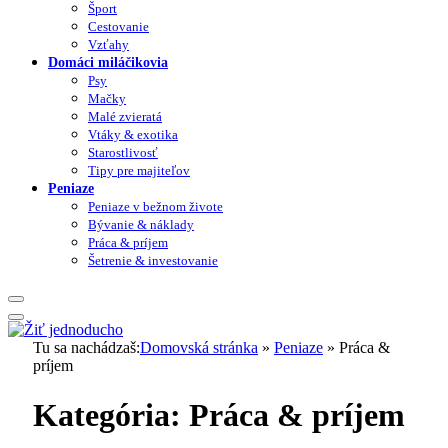
Šport
Cestovanie
Vzťahy
Domáci miláčikovia
Psy
Mačky
Malé zvieratá
Vtáky & exotika
Starostlivosť
Tipy pre majiteľov
Peniaze
Peniaze v bežnom živote
Bývanie & náklady
Práca & príjem
Šetrenie & investovanie
Tu sa nachádzaš:
Domovská stránka
»
Peniaze
»
Práca &
príjem
Kategória:
Práca & príjem