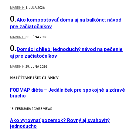
MARTIN H.
1. JÚLA 2026
Ako kompostovať doma aj na balkóne: návod
pre začiatočníkov
MARTIN H.
30. JÚNA 2026
Domáci chlieb: jednoduchý návod na pečenie
aj pre začiatočníkov
MARTIN H.
29. JÚNA 2026
NAJČÍTANEJŠIE ČLÁNKY
FODMAP diéta – Jedálniček pre spokojné a zdravé
brucho
18. FEBRUÁRA 2026
33
VIEWS
Ako vyrovnať pozemok? Rovný aj svahovitý
jednoducho