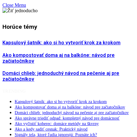
Close Menu
Horúce témy
Kapsulový šatník: ako si ho vytvoriť krok za krokom
Ako kompostovať doma aj na balkóne: návod pre
začiatočníkov
Domáci chlieb: jednoduchý návod na pečenie aj pre
začiatočníkov
TRENDING
Kapsulový šatník: ako si ho vytvoriť krok za krokom
Ako kompostovať doma aj na balkóne: návod pre začiatočníkov
Domáci chlieb: jednoduchý návod na pečenie aj pre začiatočníkov
Ako správne triediť odpad: kompletný návod pre domácnosť
Ako vyčistiť koberec: domáce metódy na škvrny
Ako a kedy sadiť cesnak: Praktický návod
Signály tela, ktoré ľudia ignorujú: Poznáte ich?