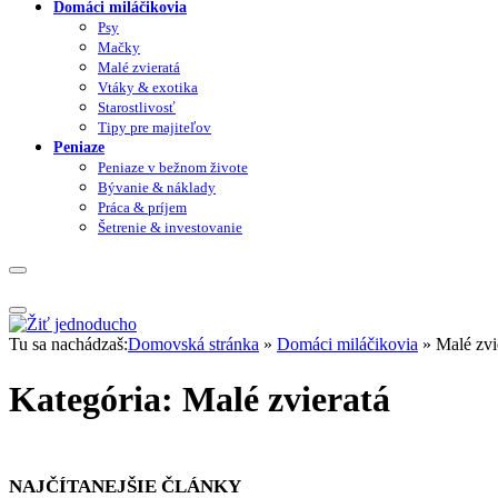
Domáci miláčikovia
Psy
Mačky
Malé zvieratá
Vtáky & exotika
Starostlivosť
Tipy pre majiteľov
Peniaze
Peniaze v bežnom živote
Bývanie & náklady
Práca & príjem
Šetrenie & investovanie
Tu sa nachádzaš:
Domovská stránka
»
Domáci miláčikovia
»
Malé zvi
Kategória:
Malé zvieratá
NAJČÍTANEJŠIE ČLÁNKY