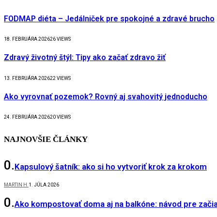
FODMAP diéta – Jedálniček pre spokojné a zdravé brucho
18. FEBRUÁRA 2026
26
VIEWS
Zdravý životný štýl: Tipy ako začať zdravo žiť
13. FEBRUÁRA 2026
22
VIEWS
Ako vyrovnať pozemok? Rovný aj svahovitý jednoducho
24. FEBRUÁRA 2026
20
VIEWS
NAJNOVŠIE ČLÁNKY
Kapsulový šatník: ako si ho vytvoriť krok za krokom
MARTIN H.
1. JÚLA 2026
Ako kompostovať doma aj na balkóne: návod pre zači