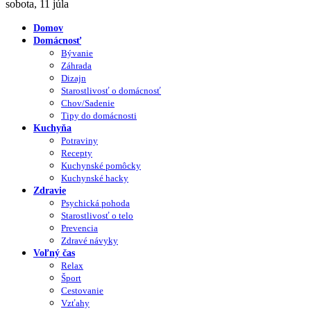
sobota, 11 júla
Domov
Domácnosť
Bývanie
Záhrada
Dizajn
Starostlivosť o domácnosť
Chov/Sadenie
Tipy do domácnosti
Kuchyňa
Potraviny
Recepty
Kuchynské pomôcky
Kuchynské hacky
Zdravie
Psychická pohoda
Starostlivosť o telo
Prevencia
Zdravé návyky
Voľný čas
Relax
Šport
Cestovanie
Vzťahy