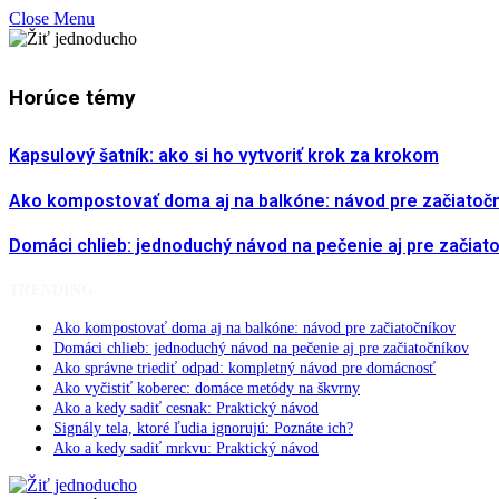
Close Menu
Horúce témy
Kapsulový šatník: ako si ho vytvoriť krok za krokom
Ako kompostovať doma aj na balkóne: návod pre začiatoč
Domáci chlieb: jednoduchý návod na pečenie aj pre začiat
TRENDING
Ako kompostovať doma aj na balkóne: návod pre začiatočníkov
Domáci chlieb: jednoduchý návod na pečenie aj pre začiatočníkov
Ako správne triediť odpad: kompletný návod pre domácnosť
Ako vyčistiť koberec: domáce metódy na škvrny
Ako a kedy sadiť cesnak: Praktický návod
Signály tela, ktoré ľudia ignorujú: Poznáte ich?
Ako a kedy sadiť mrkvu: Praktický návod