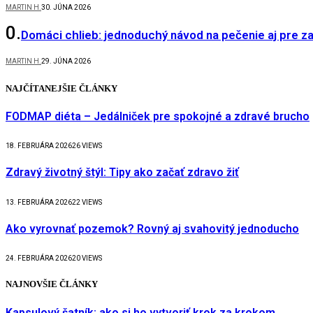
MARTIN H.
30. JÚNA 2026
Domáci chlieb: jednoduchý návod na pečenie aj pre z
MARTIN H.
29. JÚNA 2026
NAJČÍTANEJŠIE ČLÁNKY
FODMAP diéta – Jedálniček pre spokojné a zdravé brucho
18. FEBRUÁRA 2026
26
VIEWS
Zdravý životný štýl: Tipy ako začať zdravo žiť
13. FEBRUÁRA 2026
22
VIEWS
Ako vyrovnať pozemok? Rovný aj svahovitý jednoducho
24. FEBRUÁRA 2026
20
VIEWS
NAJNOVŠIE ČLÁNKY
Kapsulový šatník: ako si ho vytvoriť krok za krokom